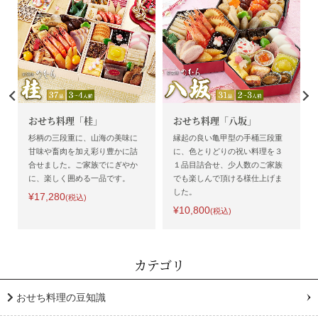
おせち料理「桂」
おせち料理「八坂」
杉柄の三段重に、山海の美味に
縁起の良い亀甲型の手桶三段重
甘味や畜肉を加え彩り豊かに詰
に、色とりどりの祝い料理を３
合せました。ご家族でにぎやか
１品目詰合せ、少人数のご家族
に、楽しく囲める一品です。
でも楽しんで頂ける様仕上げま
した。
¥17,280
(税込)
¥10,800
(税込)
カテゴリ
おせち料理の豆知識