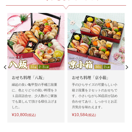
おせち料理「八坂」
おせち料理「京小箱」
縁起の良い亀甲型の手桶三段重
手のひらサイズの可愛らしい小
に、色とりどりの祝い料理を３
箱２段重を２セットのおせちで
１品目詰合せ、少人数のご家族
す。小さいながら30品目が詰め
でも楽しんで頂ける様仕上げま
合わせてあり、しっかりとお正
した。
月気分を味わえます。
¥10,800
¥10,584
(税込)
(税込)