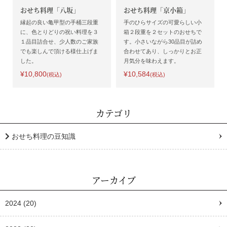
おせち料理「八坂」
おせち料理「京小箱」
縁起の良い亀甲型の手桶三段重
手のひらサイズの可愛らしい小
に、色とりどりの祝い料理を３
箱２段重を２セットのおせちで
１品目詰合せ、少人数のご家族
す。小さいながら30品目が詰め
でも楽しんで頂ける様仕上げま
合わせてあり、しっかりとお正
した。
月気分を味わえます。
¥10,800
¥10,584
(税込)
(税込)
カテゴリ
おせち料理の豆知識
アーカイブ
2024
(20)