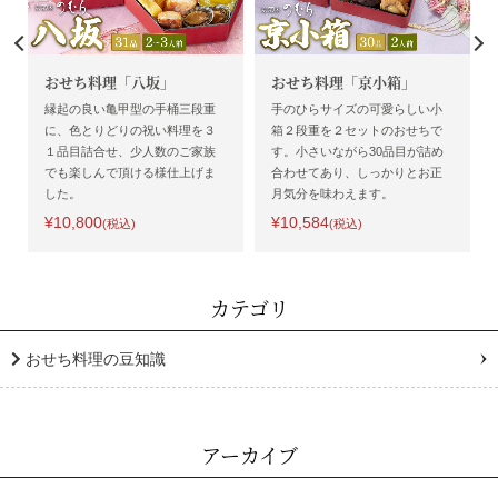
おせち料理「八坂」
おせち料理「京小箱」
縁起の良い亀甲型の手桶三段重
手のひらサイズの可愛らしい小
に、色とりどりの祝い料理を３
箱２段重を２セットのおせちで
１品目詰合せ、少人数のご家族
す。小さいながら30品目が詰め
でも楽しんで頂ける様仕上げま
合わせてあり、しっかりとお正
した。
月気分を味わえます。
¥10,800
¥10,584
(税込)
(税込)
カテゴリ
おせち料理の豆知識
アーカイブ